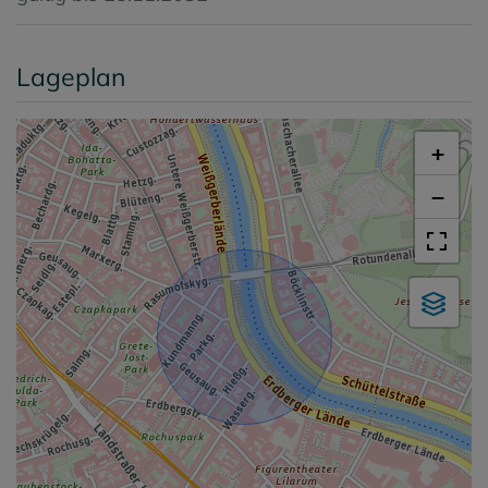
Lageplan
+
−