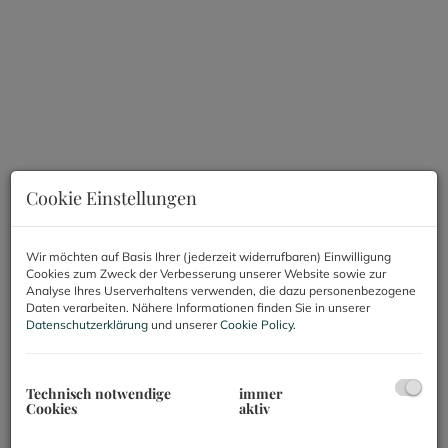
Cookie Einstellungen
Wir möchten auf Basis Ihrer (jederzeit widerrufbaren) Einwilligung
Cookies zum Zweck der Verbesserung unserer Website sowie zur
Analyse Ihres Userverhaltens verwenden, die dazu personenbezogene
Beschreibung
Daten verarbeiten. Nähere Informationen finden Sie in unserer
Datenschutzerklärung
und unserer
Cookie Policy
.
Lager/Werkstatt an der Erdberger Lände zu
vermieten!
Technisch notwendige
immer
Cookies
aktiv
Das gegenständliche Lager befindet sich im
Erdgeschoss/Souterrain eines Altbaus im dritten