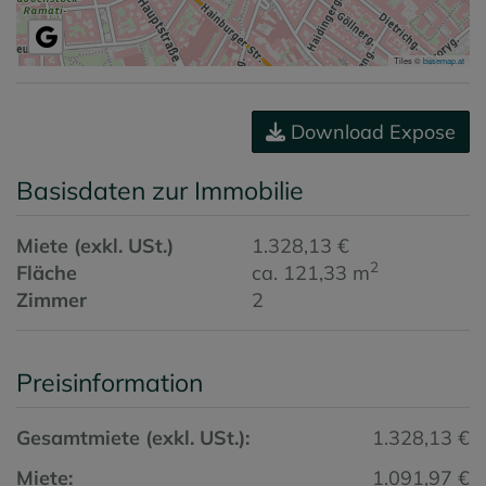
Tiles ©
basemap.at
Download Expose
Basisdaten zur Immobilie
Miete (exkl. USt.)
1.328,13 €
2
Fläche
ca. 121,33 m
Zimmer
2
Preisinformation
Gesamtmiete (exkl. USt.):
1.328,13 €
Miete:
1.091,97 €