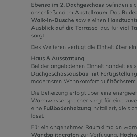
Ebenso im 2. Dachgeschoss
befinden si
anschließendem
Abstellraum
. Das
Badez
Walk-in-Dusche
sowie einen
Handtucht
Ausblick auf die Terrasse
, das für
viel T
sorgt.
Des Weiteren verfügt die Einheit über e
Haus & Ausstattung
Bei der angebotenen Einheit handelt es 
Dachgeschossausbau mit Fertigstellung
modernsten Wohnkomfort auf
höchstem 
Die Beheizung erfolgt über eine energieef
Warmwasserspeicher sorgt für eine zuve
eine
Fußbodenheizung
installiert, die s
lässt.
Für ein angenehmes Raumklima an war
Wandsplitgeräten
zur Verfügung.
Hochw