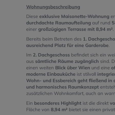
Wohnungsbeschreibung
Diese
exklusive Maisonette-Wohnung
er
durchdachte Raumaufteilung
auf rund
5
einer
großzügigen Terrasse mit 8,94 m²
.
Bereits beim Betreten des
1. Dachgescho
ausreichend Platz für eine Garderobe
.
Im
2. Dachgeschoss
befindet sich ein we
aus
sämtliche Räume zugänglich
sind. 
einen weiten
Blick über Wien
und eine
o
moderne Einbauküche
ist stilvoll
integrie
Wohn- und Essbereich geht fließend in 
und harmonisches Raumkonzept
entsteh
zusätzlichen Wohnkomfort, auch an war
Ein
besonderes Highlight
ist die direkt
vo
Fläche von
8,94 m²
bietet sie einen priv