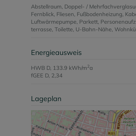
Abstellraum
Doppel- / Mehrfachverglas
Fernblick
Fliesen
Fußbodenheizung
Kabe
Luftwärmepumpe
Parkett
Personenauf
terrasse
Toilette
U-Bahn-Nähe
Wohnküc
Energieausweis
2
HWB
D, 133.9 kWh/m
a
fGEE
D, 2,34
Lageplan