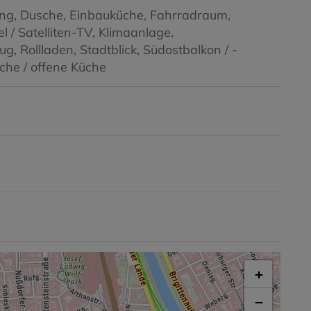
ung
Dusche
Einbauküche
Fahrradraum
l / Satelliten-TV
Klimaanlage
zug
Rollladen
Stadtblick
Südostbalkon / -
he / offene Küche
+
−