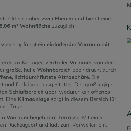
M
streckt sich über
zwei Ebenen
und bietet eine
8,06 m² Wohnfläche
zuzüglich
K
sses
empfängt ein
einladender Vorraum mit
iterer großzügiger,
zentraler Vorraum
, von dem
Der
große, helle Wohnbereich
beeindruckt durch
ffene, lichtdurchflutete Atmosphäre
. Die
rt
und funktional ausgestattet. Der großzügige
den Schlafbereich über
, wodurch ein
offenes
t. Eine
Klimaanlage
sorgt in diesem Bereich für
men Tagen.
A
m Vorraum begehbare Terrasse
. Mit einer
aten Rückzugsort und lädt zum Verweilen ein.
E