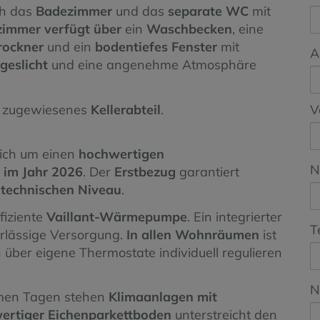
ch das
Badezimmer
und das
separate WC
mit
immer verfügt über
ein
Waschbecken
, eine
rockner
und ein
bodentiefes Fenster
mit
A
ageslicht
und eine angenehme Atmosphäre
in zugewiesenes
Kellerabteil
.
V
sich um einen
hochwertigen
N
 im Jahr 2026
. Der
Erstbezug
garantiert
technischen Niveau
.
fiziente
Vaillant-Wärmepumpe
. Ein integrierter
T
rlässige Versorgung.
In allen Wohnräumen
ist
ich über eigene Thermostate individuell regulieren
N
men Tagen stehen
Klimaanlagen mit
ertiger Eichenparkettboden
unterstreicht den