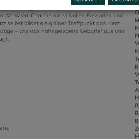
V
re hervorragende Infrastruktur, hohe
O
en Alt-Wien-Charme mit stilvollen Fassaden und
M
 selbst bildet als grüner Treffpunkt das Herz
N
 Bezüge – wie das nahegelegene Geburtshaus von
F
ägt.
W
N
T
B
T
A
f
B
B
üche
Z
H