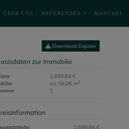
ÜBER UNS
REFERENZEN
KONTAKT
Download Expose
asisdaten zur Immobilie
iete
1.699,84 €
2
läche
ca. 58,06 m
immer
1
reisinformation
esamtmiete:
1.699,84 €