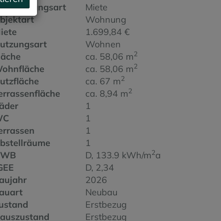
ermarktungsart
Miete
bjektart
Wohnung
iete
1.699,84 €
utzungsart
Wohnen
2
läche
ca. 58,06 m
2
ohnfläche
ca. 58,06 m
2
utzfläche
ca. 67 m
2
errassenfläche
ca. 8,94 m
äder
1
WC
1
errassen
1
bstellräume
1
2
HWB
D, 133.9 kWh/m
a
GEE
D, 2,34
aujahr
2026
auart
Neubau
ustand
Erstbezug
auszustand
Erstbezug