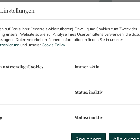
M
Einstellungen
B
S
n auf Basis Ihrer (jederzeit widerrufbaren) Einwilligung Cookies zum Zweck der
ng unserer Website sowie zur Analyse Ihres Userverhaltens verwenden, die daz
L
zogene Daten verarbeiten. Nähere Informationen finden Sie in unserer
U
tzerklärung
und unserer
Cookie Policy
.
m
h notwendige Cookies
immer aktiv
P
b
K
Status: inaktiv
B
ng
Status: inaktiv
 Gemeindebezirk gelegen, befindet sich die
O
zentralsten Wohnlagen Wiens, eingebettet im
Z
Speichern
Alle akzep
ähringer Straße, Alserbachstraße und dem