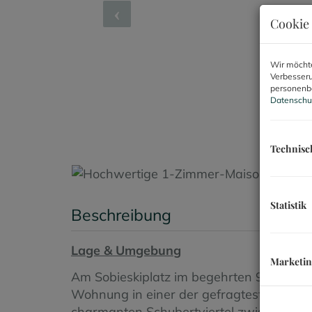
Cookie 
Wir möchte
Verbesseru
personenbe
Datenschu
Technisc
Statistik
Beschreibung
Lage & Umgebung
Marketi
Am Sobieskiplatz im begehrten 9. Wiener
Wohnung in einer der gefragtesten und 
charmanten Schubertviertel zwischen W