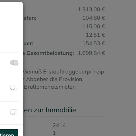
iete:
1.313,00 €
etriebskosten:
104,80 €
onstiges:
115,00 €
u
iftkosten:
12,51 €
msatzsteuer:
154,53 €
onatliche Gesamtbelastung:
1.699,84 €
rovision:
Gemäß Erstauftraggeberprinzip
ezahlt der Abgeber die Provision.
aution:
3 Bruttomonatsmieten
asisdaten zur Immobilie
bjektnr.
2414
immer
1
tieren