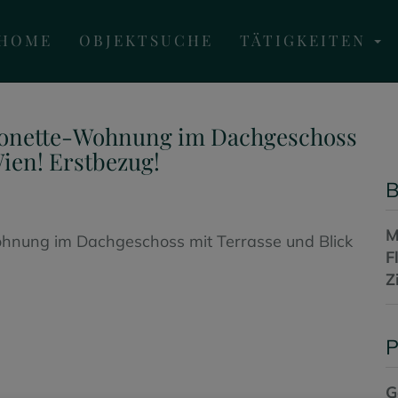
HOME
OBJEKTSUCHE
TÄTIGKEITEN
onette-Wohnung im Dachgeschoss
Wien! Erstbezug!
B
M
F
Z
P
G