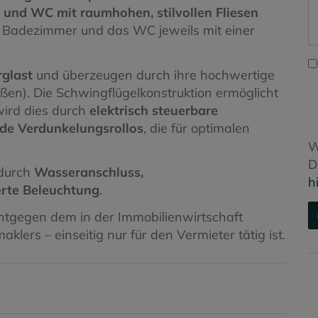
 und WC mit raumhohen, stilvollen Fliesen
s Badezimmer und das WC jeweils mit einer
rglast
und überzeugen durch ihre hochwertige
ßen). Die Schwingflügelkonstruktion ermöglicht
ird dies durch
elektrisch steuerbare
de Verdunkelungsrollos
, die für optimalen
W
D
 durch
Wasseranschluss,
h
erte Beleuchtung
.
entgegen dem in der Immobilienwirtschaft
ers – einseitig nur für den Vermieter tätig ist.