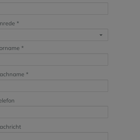
nrede
orname
achname
elefon
achricht