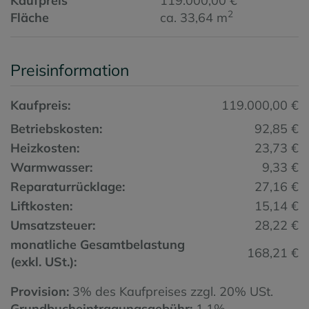
Kaufpreis
119.000,00 €
2
Fläche
ca. 33,64 m
Preisinformation
Kaufpreis:
119.000,00 €
Betriebskosten:
92,85 €
Heizkosten:
23,73 €
Warmwasser:
9,33 €
Reparaturrücklage:
27,16 €
Liftkosten:
15,14 €
Umsatzsteuer:
28,22 €
monatliche Gesamtbelastung
168,21 €
(exkl. USt.):
Provision:
3% des Kaufpreises zzgl. 20% USt.
Grundbucheintragungsgebühr:
1,1%