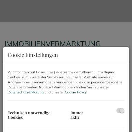
IMMOBILIENVERMARKTUNG
Cookie Einstellungen
NETZWERK. DISKRETION. BERATUNG.
Wir verkaufen Zinshäuser, Villen und
Wir möchten auf Basis Ihrer (jederzeit widerrufbaren) Einwilligung
Wohnungen in Wien und Umgebung diskret an
Cookies zum Zweck der Verbesserung unserer Website sowie zur
die aktuell besten Investoren. Wer zahlt in der
Analyse Ihres Userverhaltens verwenden, die dazu personenbezogene
Daten verarbeiten. Nähere Informationen finden Sie in unserer
aktuellen Marktlage tatsächlich den besten Preis,
Datenschutzerklärung
und unserer
Cookie Policy
.
ist absolut bonitätsstark und ist für Sie
unkompliziert in der Abwicklung? Durch unser
über Jahre gewachsenes Netzwerk finden wir für
Technisch notwendige
immer
Cookies
aktiv
Sie die passenden Käufer. Dabei kommt es nicht
darauf an, ob Sie ein besonders hochwertiges