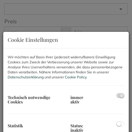
Preis
-
Cookie Einstellungen
Zimmer
-
Wir möchten auf Basis Ihrer (jederzeit widerrufbaren) Einwilligung
Cookies zum Zweck der Verbesserung unserer Website sowie zur
Nutzfläche (von/bis)
Analyse Ihres Userverhaltens verwenden, die dazu personenbezogene
Daten verarbeiten. Nähere Informationen finden Sie in unserer
Datenschutzerklärung
und unserer
Cookie Policy
.
-
Weitere Suchoptionen
Technisch notwendige
immer
Cookies
aktiv
Filter zurücksetzen
Suchen
Statistik
Status:
inaktiv