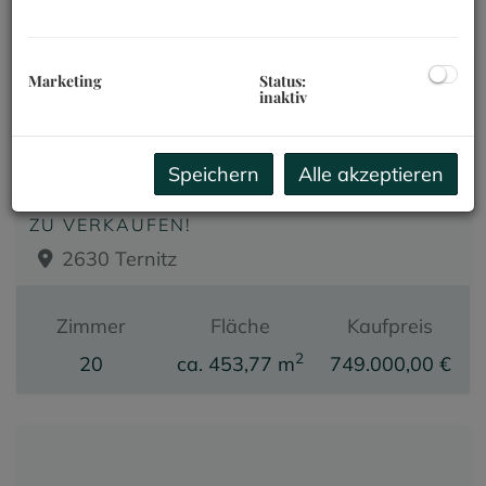
1
2
Marketing
Status:
inaktiv
NEU! APARTMENTHAUS MIT 20
Speichern
Alle akzeptieren
EINHEITEN FÜR KURZ- UND
LANGZEITVERMIETUNGZEITVERMIETUNG
ZU VERKAUFEN!
2630 Ternitz
Zimmer
Fläche
Kaufpreis
2
20
ca. 453,77 m
749.000,00 €