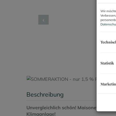
Wir möchte
Verbesseru
personenbe
Datenschu
Technisc
Statistik
Marketi
Beschreibung
Unvergleichlich schön! Maisonettwohnu
Klimaanlage!