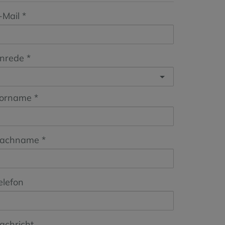
-Mail
nrede
orname
achname
elefon
achricht