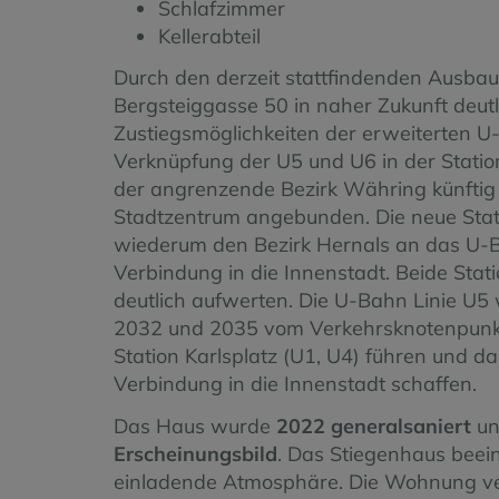
Schlafzimmer
Kellerabteil
Durch den derzeit stattfindenden Ausba
Bergsteiggasse 50 in naher Zukunft deutl
Zustiegsmöglichkeiten der erweiterten U-
Verknüpfung der U5 und U6 in der Stati
der angrenzende Bezirk Währing künftig 
Stadtzentrum angebunden. Die neue Statio
wiederum den Bezirk Hernals an das U-B
Verbindung in die Innenstadt. Beide Sta
deutlich aufwerten. Die U-Bahn Linie U5
2032 und 2035 vom Verkehrsknotenpunkt 
Station Karlsplatz (U1, U4) führen und da
Verbindung in die Innenstadt schaffen.
Das Haus wurde
2022 generalsaniert
un
Erscheinungsbild
. Das Stiegenhaus beein
einladende Atmosphäre. Die Wohnung ver