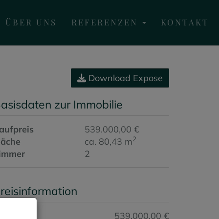
ÜBER UNS
REFERENZEN
KONTAKT
Download Expose
asisdaten zur Immobilie
aufpreis
539.000,00 €
2
läche
ca. 80,43 m
immer
2
reisinformation
aufpreis:
539.000,00 €