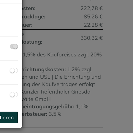
etriebskosten:
222,78 €
eparaturrücklage:
85,26 €
u
msatzsteuer:
22,28 €
onatliche
330,32 €
esamtbelastung:
rovision:
1,5% des Kaufpreises zzgl. 20%
St.
ertragserrichtungskosten:
1,2% zzgl.
arauslagen und USt. | Die Errichtung und
urchführung des Kaufvertrages erfolgt
urch die Kanzlei Tiefenthaler Gnesda
echtsanwälte GmbH
rundbucheintragungsgebühr:
1,1%
runderwerbsteuer:
3,5%
tieren