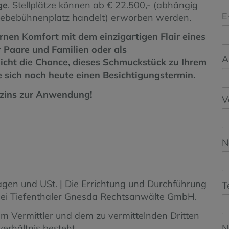
ge
. Stellplätze können ab € 22.500,- (abhängig
E
 Hebebühnenplatz handelt) erworben werden.
en Komfort mit dem einzigartigen Flair eines
r Paare und Familien oder als
A
nicht die Chance, dieses Schmuckstück zu Ihrem
sich noch heute einen Besichtigungstermin.
tzins zur Anwendung!
V
N
agen und USt. | Die Errichtung und Durchführung
T
zlei Tiefenthaler Gnesda Rechtsanwälte GmbH.
m Vermittler und dem zu vermittelnden Dritten
verhältnis besteht.
N