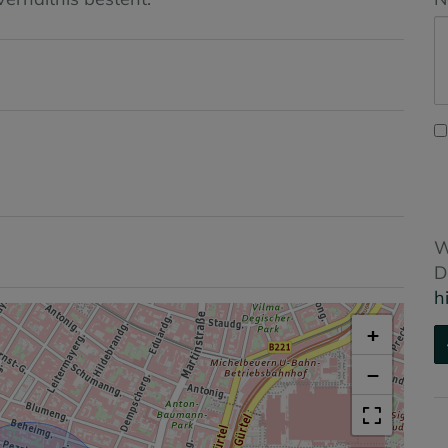
W
D
h
+
−