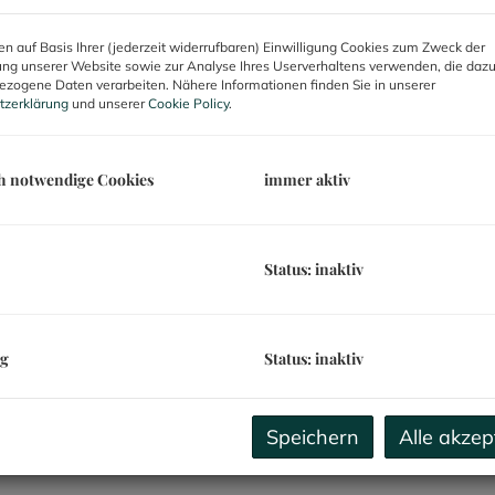
B
n auf Basis Ihrer (jederzeit widerrufbaren) Einwilligung Cookies zum Zweck der
R
ng unserer Website sowie zur Analyse Ihres Userverhaltens verwenden, die daz
zogene Daten verarbeiten. Nähere Informationen finden Sie in unserer
U
tzerklärung
und unserer
Cookie Policy
.
m
G
h notwendige Cookies
immer aktiv
P
U
V
Status: inaktiv
B
D
d
ng
Status: inaktiv
R
G
G
Speichern
Alle akzep
ng im Dachgeschoss mit Terrasse - mit