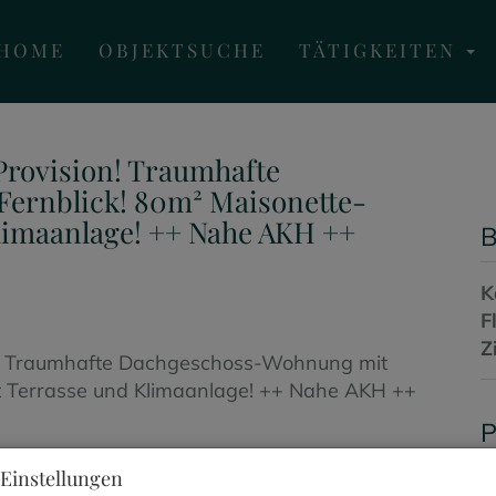
HOME
OBJEKTSUCHE
TÄTIGKEITEN
rovision! Traumhafte
ernblick! 80m² Maisonette-
limaanlage! ++ Nahe AKH ++
B
K
F
Z
P
Einstellungen
K