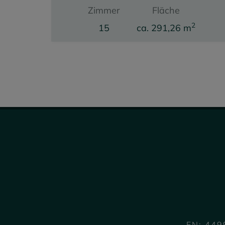
Zimmer
Fläche
2
15
ca. 291,26 m
Miete
1.844,82 €
FN: 449