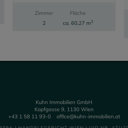
Zimmer
Fläche
2
2
ca. 60,27 m
Kaufpreis
339.000,00 €
Kuhn Immobilien GmbH
Kopfgasse 9, 1130 Wien
+43 1 58 11 93-0
office@kuhn-immobilien.at
939A | HANDELSGERICHT WIEN | UID NR. ATU