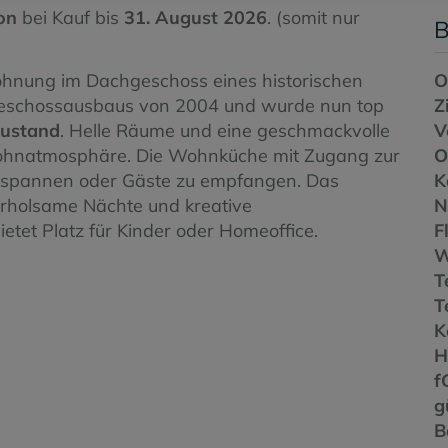
on
bei Kauf bis
31. August 2026
. (somit nur
B
nung im Dachgeschoss eines historischen
O
geschossausbaus von 2004 und wurde nun top
Z
Zustand
. Helle Räume und eine geschmackvolle
V
ohnatmosphäre. Die Wohnküche mit Zugang zur
O
 entspannen oder Gäste zu empfangen. Das
K
erholsame Nächte und kreative
N
etet Platz für Kinder oder Homeoffice.
F
W
T
T
K
f
g
B