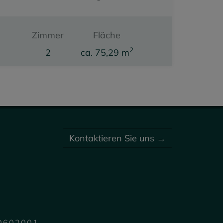
Zimmer
Fläche
2
2
ca. 75,29 m
Kaufpreis
299.000,00 €
Kontaktieren Sie uns →
70602001