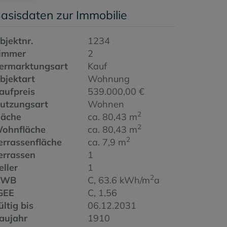
asisdaten zur Immobilie
bjektnr.
1234
immer
2
ermarktungsart
Kauf
bjektart
Wohnung
aufpreis
539.000,00 €
utzungsart
Wohnen
2
läche
ca. 80,43 m
2
ohnfläche
ca. 80,43 m
2
errassenfläche
ca. 7,9 m
errassen
1
eller
1
2
HWB
C, 63.6 kWh/m
a
GEE
C, 1,56
ültig bis
06.12.2031
aujahr
1910