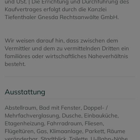
und USt. | Die Errichtung und Durchführung des
Kaufvertrages erfolgt durch die Kanzlei
Tiefenthaler Gnesda Rechtsanwälte GmbH.
Wir weisen darauf hin, dass zwischen dem
Vermittler und dem zu vermittelnden Dritten ein
familiäres oder wirtschaftliches Naheverhältnis
besteht.
Ausstattung
Abstellraum
Bad mit Fenster
Doppel- /
Mehrfachverglasung
Dusche
Einbauküche
Etagenheizung
Fahrradraum
Fliesen
Flügeltüren
Gas
Klimaanlage
Parkett
Räume
veränderbar
Stadtblick
Toilette
U-Bahn-Nähe