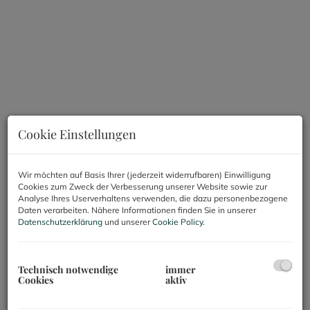
Cookie Einstellungen
Wir möchten auf Basis Ihrer (jederzeit widerrufbaren) Einwilligung
Cookies zum Zweck der Verbesserung unserer Website sowie zur
Analyse Ihres Userverhaltens verwenden, die dazu personenbezogene
Daten verarbeiten. Nähere Informationen finden Sie in unserer
Datenschutzerklärung
und unserer
Cookie Policy
.
Beschreibung
Befristet vermietetes Geschäftslokal in 1050
Technisch notwendige
immer
Cookies
aktiv
Wien mit 5,92 % Rendite zu verkaufen!