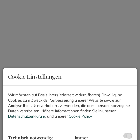
Cookie Einstellungen
Wir möchten auf Basis Ihrer (jederzeit widerrufbaren) Einwilligung
Cookies zum Zweck der Verbesserung unserer Website sowie zur
Analyse Ihres Userverhaltens verwenden, die dazu personenbezogene
Daten verarbeiten. Nähere Informationen finden Sie in unserer
Beschreibung
Datenschutzerklärung
und unserer
Cookie Policy
.
NEU! Preisgünstige 1-Zimmerwohnung nahe
Wien zu vermieten!
Technisch notwendige
immer