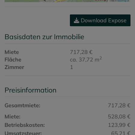
Tiles ©
basemap.at
Download Expose
Basisdaten zur Immobilie
Miete
717,28 €
2
Fläche
ca. 37,72 m
Zimmer
1
Preisinformation
Gesamtmiete:
717,28 €
Miete:
528,08 €
Betriebskosten:
123,99 €
Umsatzsteuer:
65,21 €