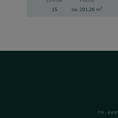
Zimmer
Fläche
2
15
ca. 291,26 m
Miete
1.844,82 €
FN: 449