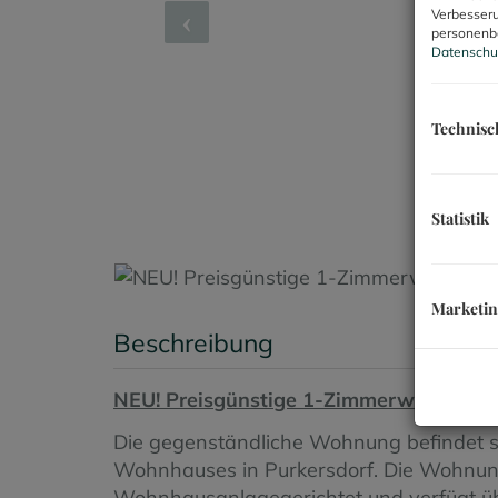
Verbesseru
personenbe
Datenschu
Technisc
Statistik
Marketi
Beschreibung
NEU! Preisgünstige 1-Zimmerwohnung 
Die gegenständliche Wohnung befindet sic
Wohnhauses in Purkersdorf. Die Wohnung
Wohnhausanlagegerichtet und verfügt übe