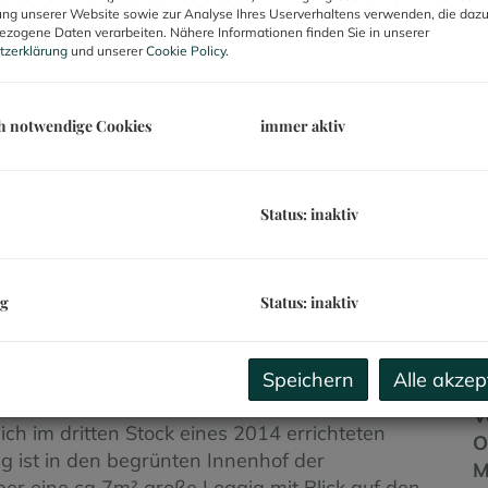
ng unserer Website sowie zur Analyse Ihres Userverhaltens verwenden, die daz
M
zogene Daten verarbeiten. Nähere Informationen finden Sie in unserer
tzerklärung
und unserer
Cookie Policy
.
B
U
h notwendige Cookies
immer aktiv
m
P
Status: inaktiv
b
B
ng
Status: inaktiv
O
Speichern
Alle akzep
Z
nahe Wien zu vermieten!
V
h im dritten Stock eines 2014 errichteten
O
 ist in den begrünten Innenhof der
M
r eine ca 7m² große Loggia mit Blick auf den