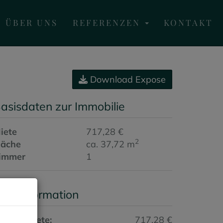
ÜBER UNS
REFERENZEN
KONTAKT
Download Expose
asisdaten zur Immobilie
iete
717,28 €
2
läche
ca. 37,72 m
immer
1
reisinformation
esamtmiete:
717,28 €