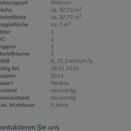
utzungsart
Wohnen
2
läche
ca. 37,72 m
2
ohnfläche
ca. 37,72 m
2
oggiafläche
ca. 7 m
äder
1
WC
1
oggien
1
bstellräume
1
2
HWB
A, 22.1 kWh/m
a
ültig bis
28.01.2034
aujahr
2014
auart
Neubau
ustand
neuwertig
auszustand
neuwertig
ax. Mietdauer
3 Jahre
ontaktieren Sie uns