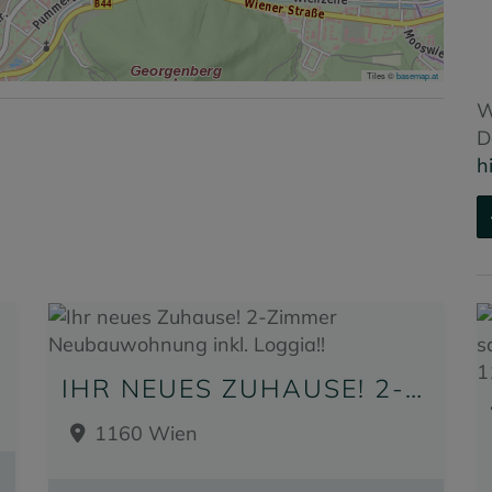
Tiles ©
basemap.at
W
D
h
EN!
IHR NEUES ZUHAUSE! 2-ZIMMER NEUBAUWOHNUNG INKL. LOGGIA!!
1160 Wien