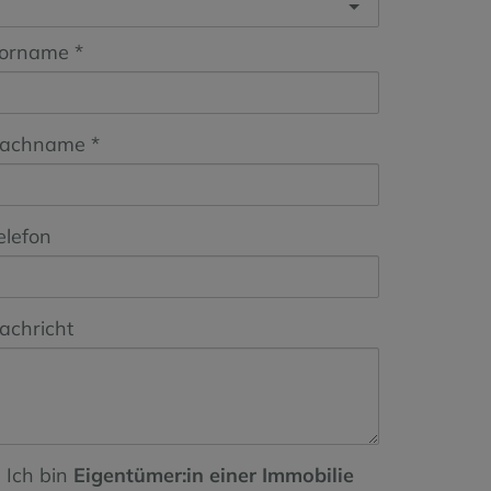
orname
achname
elefon
achricht
Ich bin
Eigentümer:in einer Immobilie