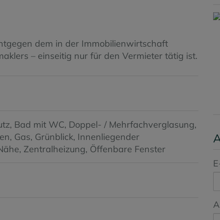
entgegen dem in der Immobilienwirtschaft
ers – einseitig nur für den Vermieter tätig ist.
utz
Bad mit WC
Doppel- / Mehrfachverglasung
sen
Gas
Grünblick
Innenliegender
A
Nähe
Zentralheizung
Öffenbare Fenster
E
A