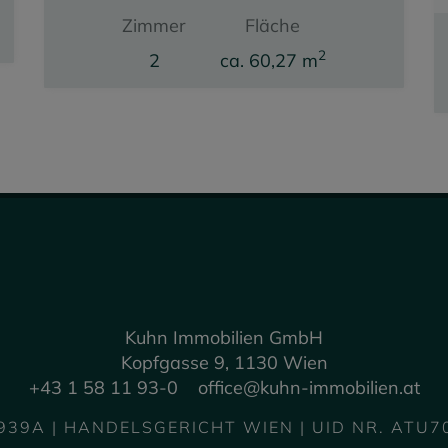
Zimmer
Fläche
2
2
ca. 60,27 m
Kaufpreis
339.000,00 €
Kuhn Immobilien GmbH
Kopfgasse 9, 1130 Wien
+43 1 58 11 93-0
office@kuhn-immobilien.at
939A | HANDELSGERICHT WIEN | UID NR. ATU