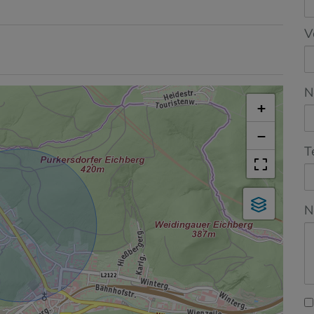
V
N
+
−
T
N