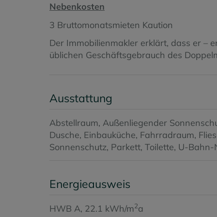
Nebenkosten
3 Bruttomonatsmieten Kaution
Der Immobilienmakler erklärt, dass er – 
üblichen Geschäftsgebrauch des Doppelmakl
Ausstattung
Abstellraum
Außenliegender Sonnensch
Dusche
Einbauküche
Fahrradraum
Flie
Sonnenschutz
Parkett
Toilette
U-Bahn-
Energieausweis
2
HWB
A, 22.1 kWh/m
a