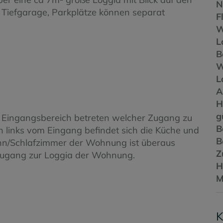
N
 Tiefgarage, Parkplätze können separat
F
W
L
B
L
A
g
Eingangsbereich betreten welcher Zugang zu
B
h links vom Eingang befindet sich die Küche und
B
/Schlafzimmer der Wohnung ist überaus
Z
 Zugang zur Loggia der Wohnung.
H
M
K