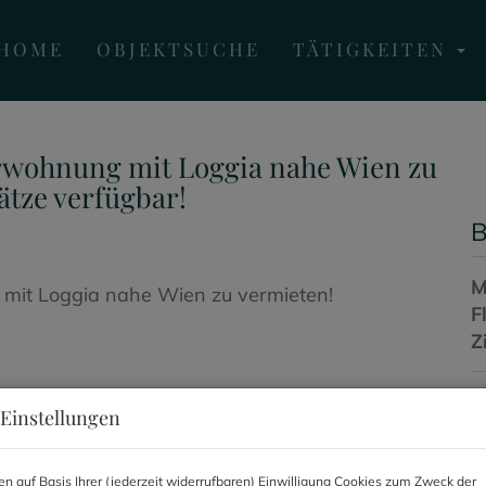
HOME
OBJEKTSUCHE
TÄTIGKEITEN
rwohnung mit Loggia nahe Wien zu
ätze verfügbar!
B
M
F
Z
Einstellungen
P
G
n auf Basis Ihrer (jederzeit widerrufbaren) Einwilligung Cookies zum Zweck der