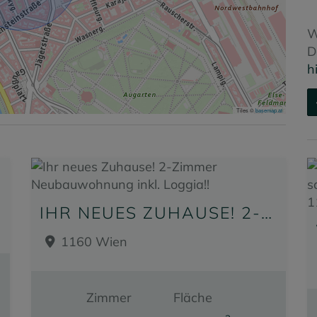
W
D
h
Tiles ©
basemap.at
EN!
IHR NEUES ZUHAUSE! 2-ZIMMER NEUBAUWOHNUNG INKL. LOGGIA!!
1160 Wien
Zimmer
Fläche