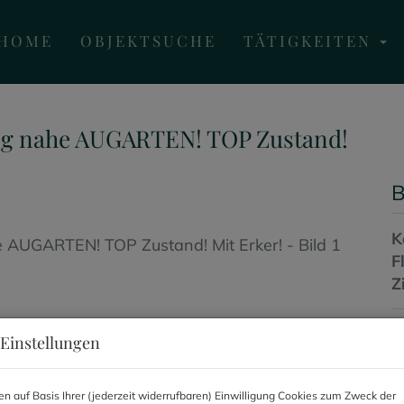
HOME
OBJEKTSUCHE
TÄTIGKEITEN
g nahe AUGARTEN! TOP Zustand!
B
K
F
Z
Einstellungen
P
K
n auf Basis Ihrer (jederzeit widerrufbaren) Einwilligung Cookies zum Zweck der