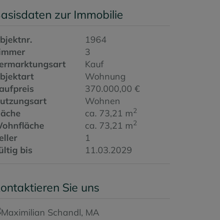
asisdaten zur Immobilie
bjektnr.
1964
immer
3
ermarktungsart
Kauf
bjektart
Wohnung
aufpreis
370.000,00 €
utzungsart
Wohnen
2
läche
ca. 73,21 m
2
ohnfläche
ca. 73,21 m
eller
1
ültig bis
11.03.2029
ontaktieren Sie uns