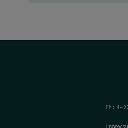
Miete
1.844,82 €
FN: 449
Impress