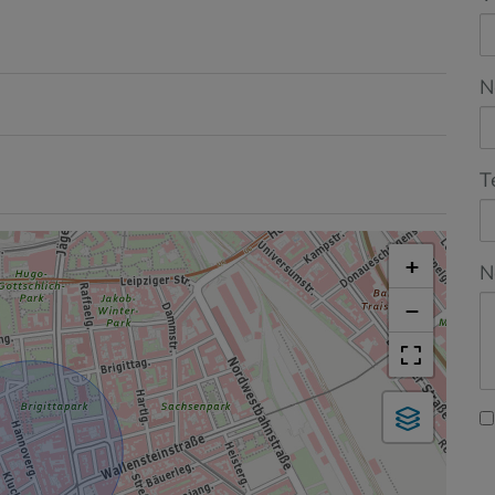
N
T
+
N
−