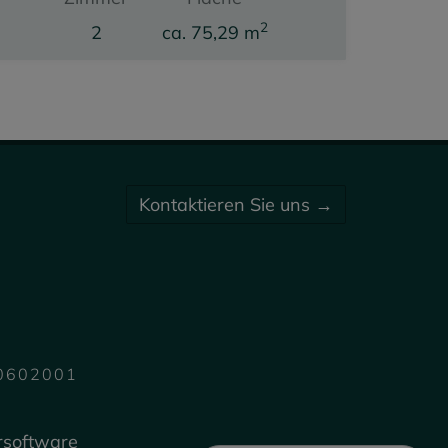
2
2
ca. 75,29 m
Kaufpreis
299.000,00 €
Kontaktieren Sie uns →
70602001
rsoftware