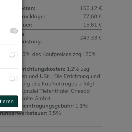
u
etriebskosten:
156,12 €
eparaturrücklage:
77,60 €
msatzsteuer:
15,61 €
onatliche
249,33 €
esamtbelastung:
rovision:
3% des Kaufpreises zzgl. 20%
St.
ertragserrichtungskosten:
1,2% zzgl.
arauslagen und USt. | Die Errichtung und
urchführung des Kaufvertrages erfolgt
urch die Kanzlei Tiefenthaler Gnesda
echtsanwälte GmbH.
tieren
rundbucheintragungsgebühr:
1,1%
runderwerbsteuer:
3,5%