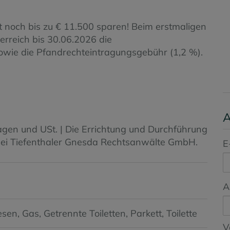
zt noch bis zu € 11.500 sparen! Beim erstmaligen
erreich bis 30.06.2026 die
wie die Pfandrechteintragungsgebühr (1,2 %).
A
agen und USt. | Die Errichtung und Durchführung
zlei Tiefenthaler Gnesda Rechtsanwälte GmbH.
E
A
iesen
Gas
Getrennte Toiletten
Parkett
Toilette
V