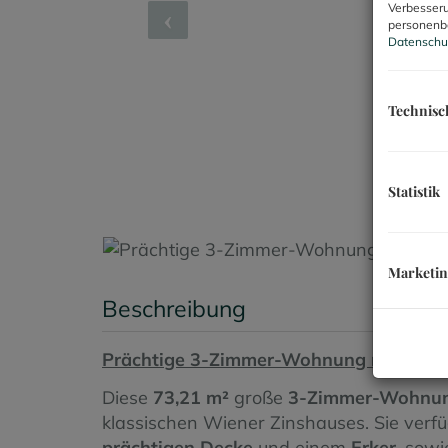
Verbesseru
personenbe
Datenschu
Technisc
Statistik
Marketi
Beschreibung
Prächtige 3-Zimmer-Wohnung nahe AUG
Diese
73,21 m²
große
3-Zimmer-Wohnu
klassischen Wiener Zinshauses. Sie verfü
prächtigen Decke
und einem
Erker
, sow