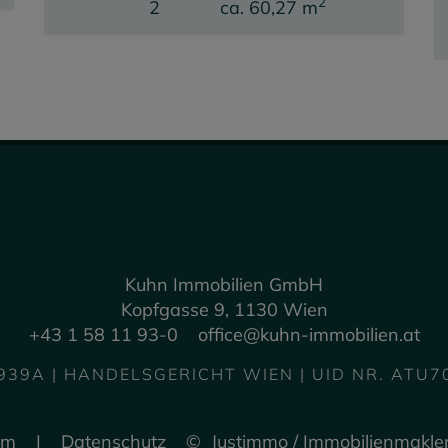
2
2
ca. 60,27 m
Kaufpreis
339.000,00 €
Kuhn Immobilien GmbH
Kopfgasse 9, 1130 Wien
+43 1 58 11 93-0
office@kuhn-immobilien.at
939A | HANDELSGERICHT WIEN | UID NR. ATU
um
|
Datenschutz
©
Justimmo
/
Immobilienmakle