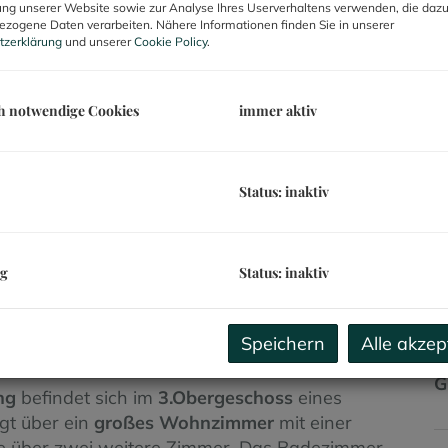
ng unserer Website sowie zur Analyse Ihres Userverhaltens verwenden, die daz
B
zogene Daten verarbeiten. Nähere Informationen finden Sie in unserer
tzerklärung
und unserer
Cookie Policy
.
R
U
h notwendige Cookies
immer aktiv
m
G
P
Status: inaktiv
U
V
B
ng
Status: inaktiv
D
d
R
Speichern
Alle akzep
G
ARTEN! TOP Zustand! Mit Erker!
G
ng
befindet sich im
3.Obergeschoss
eines
gt über ein
großes Wohnzimmer
mit einer
ie über zwei weitere Zimmer. Das Badezimmer