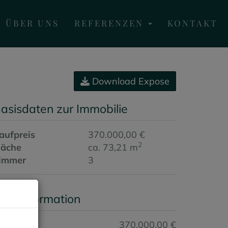
ÜBER UNS
REFERENZEN
KONTAKT
Download Expose
asisdaten zur Immobilie
aufpreis
370.000,00 €
2
läche
ca. 73,21 m
immer
3
reisinformation
aufpreis:
370.000,00 €