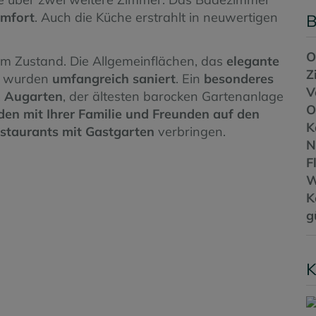
mfort
. Auch die Küche erstrahlt in neuwertigen
B
O
em Zustand. Die Allgemeinflächen, das
elegante
Z
t wurden
umfangreich saniert
. Ein
besonderes
V
 Augarten
, der ältesten barocken Gartenanlage
O
en mit Ihrer Familie und Freunden auf den
K
estaurants mit Gastgarten
verbringen.
N
F
W
K
g
K