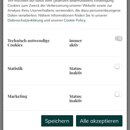
Inmitten einer repräsentativen Umgebung
Wir möchten auf Basis Ihrer (jederzeit widerrufbaren) Einwilligung
Cookies zum Zweck der Verbesserung unserer Website sowie zur
herrschaftlicher Stilaltbauten präsentiert sich
Analyse Ihres Userverhaltens verwenden, die dazu personenbezogene
diese außergewöhnliche Altbauresidenz als
Daten verarbeiten. Nähere Informationen finden Sie in unserer
Datenschutzerklärung
und unserer
Cookie Policy
.
wahres Juwel klassischer Wohnkultur.
Großzügige Raumdimensionen, eindrucksvolle
Deckenhöhen, edle Parkettböden und stilvolle
Technisch notwendige
immer
architektonische Details verbinden sich hier zu
Cookies
aktiv
einem Wohnambiente von zeitloser Eleganz.
Bereits das Gebäude selbst unterstreicht den
Statistik
Status:
exklusiven Charakter der Immobilie. Empfangen
inaktiv
werden Sie von einem prachtvollem Vestibül und
führt über nur wenige Stufen zum Lift, der
komfortabel in die Etage der Wohnung gelangt.
Marketing
Status:
inaktiv
Raumaufteilung:
Eingangsbereich
Wirtschaftsbalkon
Speichern
Alle akzeptieren
Zimmer 1