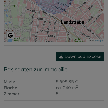
Tiles ©
basemap.at
Download Expose
Basisdaten zur Immobilie
Miete
5.999,85 €
2
Fläche
ca. 240 m
Zimmer
5