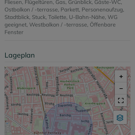
Fliesen
Flügeltüren
Gas
Grünblick
Gäste-WC
Ostbalkon / -terrasse
Parkett
Personenaufzug
Stadtblick
Stuck
Toilette
U-Bahn-Nähe
WG
geeignet
Westbalkon / -terrasse
Öffenbare
Fenster
Lageplan
+
−