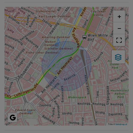
+
−
Tiles ©
basemap.at